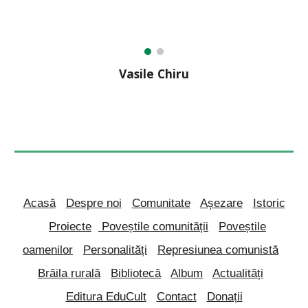
Vasile Chiru
Acasă
Despre noi
Comunitate
Așezare
Istoric
Proiecte
Poveștile comunității
Poveștile
oamenilor
Personalități
Represiunea comunistă
Brăila rurală
Bibliotecă
Album
Actualități
Editura EduCult
Contact
Donații