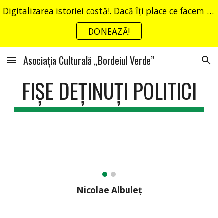
Digitalizarea istoriei costă!. Dacă îți place ce facem poți sprijini proiectul nostru cu o mică donație.
Skip to main content
Skip to navigation
DONEAZĂ!
Asociația Culturală „Bordeiul Verde”
FIȘE DEȚINUȚI POLITICI
Nicolae Albuleț