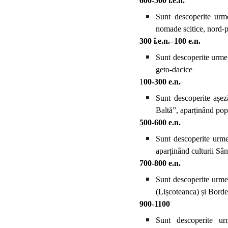
600-500 î.e.n.
Sunt descoperite urme
nomade scitice, nord-
300 î.e.n.–100 e.n.
Sunt descoperite urme 
geto-dacice
1
00-300 e.n.
Sunt descoperite așez
Baltă”, aparținând po
500-600 e.n.
Sunt descoperite urme
aparținând culturii Sâ
700-800 e.n.
Sunt descoperite urme
(Lișcoteanca) și Borde
900-1100
Sunt descoperite u