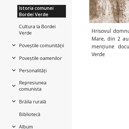
Istoria comunei
Bordei Verde
Cultura la Bordei
Hrisovul domnu
Verde
Mare, din 2 au
Poveștile comunității
mențiune doc
Verde
Poveștile oamenilor
Personalități
Represiunea
comunista
Brăila rurală
Bibliotecă
Album