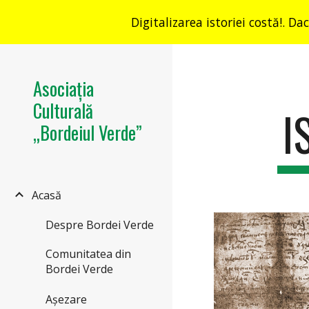
Digitalizarea istoriei costă!. Da
Sk
Asociația
Culturală
I
„Bordeiul Verde”
Acasă
Despre Bordei Verde
Comunitatea din
Bordei Verde
Așezare