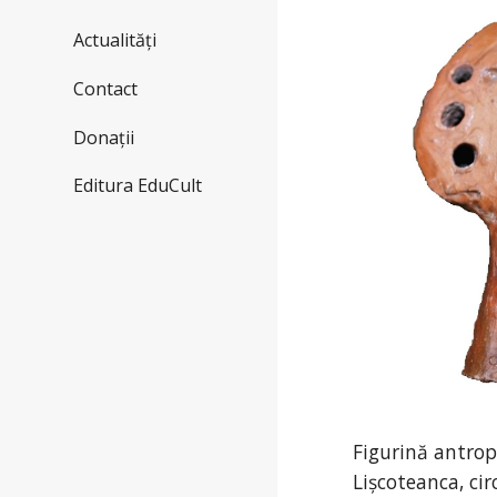
Actualități
Contact
Donații
Editura EduCult
Figurină antro
Lișcoteanca,
cir