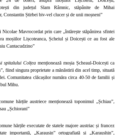
de 24 de boieri, asupra moșiilor Lișcoteni, Doicești,
otești din județul Slam Râmnic, stăpânite de Mihai
r, Constantin Știrbei biv-vel clucer și de unii moșneni”
 Nicolae Mavrocordat prin care „întărește stăpânirea sfintei
ra moșiilor Lișcoteanca, Șcheiul și Doicești ce au fost ale
haiu Cantacudzino”
și spitalului Colțea
menționează moșia Șcheaul-Doicești ca
, fiind singura proprietate a mănăstirii din acel timp, situată
ilei. Comunitatea clăcașilor număra circa 40-50 de familii și
abul Mihu.
i comune hărțile austriece menționează toponimul „Șchiau”,
 sau „Șchiorani”
comune hărțile executate de statele majore austriac și francez
tate importantă, „Karausin” ortografiată și „Karaushin”,