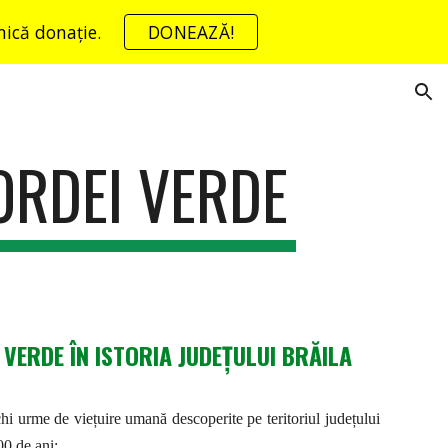
 mică donație.
DONEAZĂ!
ion
ORDEI VERDE
VERDE ÎN ISTORIA JUDEȚULUI BRĂILA
hi urme de viețuire umană descoperite pe teritoriul județului
00 de ani;