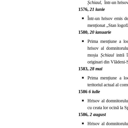
Șchiaul
, într-un hris
1576,
21 iunie
Într-un hrisov emis d
menționat „Stan logofă
1580,
20 ianuarie
Prima mențiune a loca
hrisov al domnitorulu
moșia
Șchiaul
intră î
originari din Vlădeni-S
1583,
28 mai
Prima mențiune a loca
teritoriul actual al co
1586
6 iulie
Hrisov al domnitorului
cu ceata lor ocină la Sp
1586,
2 august
Hrisov al domnitorului