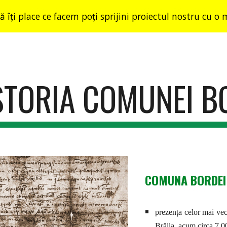
că îți place ce facem poți sprijini proiectul nostru cu o
ip to main content
Skip to navigat
STORIA COMUNEI B
COMUNA BORDEI 
prezența celor mai vec
Brăila, acum circa 7.0