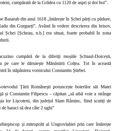
coteni, cumpărată de la Grădea cu 1120 de aspri și doi boi”.
e Basarab din anul 1618 „întărește în Șchei părți cu pădure,
Radu din Gurgueți”. Având în vedere descrierea din hrisov,
ul Șchei [Șcheau, n.b.] era situat, foarte probabil în zona
durii.
cuzino cumpără de la diferiți moșiile Șchiaul-Doicești,
ca pe care le dăruiește Mănăstirii Colțea. Tot în această
ntră în stăpânirea vornicului Constantin Știrbei.
oievodul Țării Românești poruncește boierilor săi Matei
gă și Constantin Filipescu – căpitan „să aibă voie a strânge
ia lor Lișcoteni, din județul Slam Râminc, fiind scutiți de
i de haraci să dea câte 2 ughi”
rhiepiscop și mitropolit al Ungrovlahiei prin care întărește