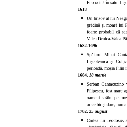
Filo ocină în satul Liș
1618
Un hrisov al lui Neago
grădină și moară lui 
foarte probabil că sat
Valea Druica-Valea Pă
1682-1696
Spătarul Mihai Canta
Lișcoteanca și Colți
perioadă, moșia Filiu i
1684,
18 martie
Șerban Cantacuzino v
Filipescu, fost mare a
oameni străini pe moș
orice bir și dare, numa
1702,
25 august
Cartea lui Teodosie, a