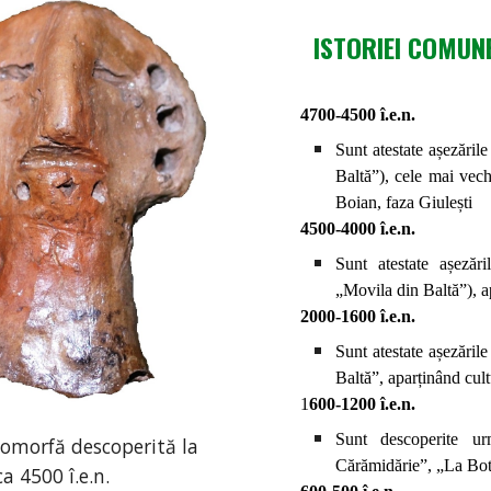
ISTORIEI COMUN
4700-4500 î.e.n.
Sunt atestate așezăril
Baltă”), cele mai vechi
Boian, faza Giulești
4500-4000 î.e.n.
Sunt atestate așezăr
„Movila din Baltă”), a
2000-1600 î.e.n.
Sunt atestate așezăril
Baltă”, aparținând cult
1
600-1200 î.e.n.
Sunt descoperite u
pomorfă descoperită la
Cărămidărie”, „La Bot
ca 4500 î.e.n.