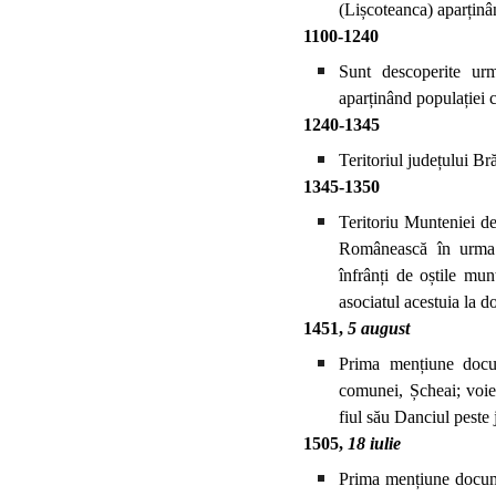
(Lișcoteanca) aparțin
1100-1240
Sunt descoperite ur
aparținând populației
1240-1345
Teritoriul județului Bră
1345-1350
Teritoriu Munteniei de
Românească în urma l
înfrânți de oștile mu
asociatul acestuia la 
1451,
5 august
Prima mențiune docume
comunei, Șcheai; voiev
fiul său Danciul peste
1505,
18 iulie
Prima mențiune documen