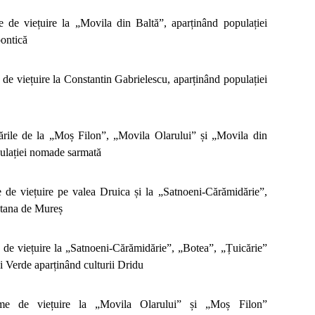
 de viețuire la „Movila din Baltă”, aparținând populației
pontică
de viețuire la Constantin Gabrielescu, aparținând populației
ările de la „Moș Filon”, „Movila Olarului” și „Movila din
pulației nomade sarmată
 de viețuire pe valea Druica și la „Satnoeni-Cărămidărie”,
ntana de Mureș
 de viețuire la „Satnoeni-Cărămidărie”, „Botea”, „Țuicărie”
i Verde aparținând culturii Dridu
rme de viețuire la „Movila Olarului” și „Moș Filon”