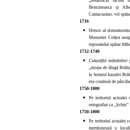
„hotărnicia făcută 
Bencineasca și Alb
Cantacuzino, vel spăta
1716
Hrisov al domnitorului
Monastiri Colțea asup
reposatului spătar Mi
1732-1740
Catastiful mănăstirei 
„moșia de lângă Brăila”
la hotarul kazalei Bră
era condusă de pârcăl
1750-1800
Pe teritoriul actuale
ortografiat ca „Șchiu”
1750-1800
Pe teritoriul actualei 
menționează o locali