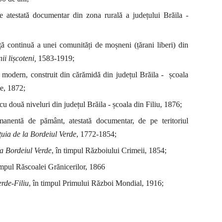
 atestată documentar din zona rurală a județului Brăila -
ă continuă a unei comunități de moșneni (țărani liberi) din
i lișcoteni,
1583-1919;
 modern, construit din cărămidă din județul Brăila - școala
e, 1872;
cu două niveluri din județul Brăila - școala din Filiu, 1876;
rmanentă de pământ, atestată documentar, de pe teritoriul
țuia de la Bordeiul Verde
, 1772-1854;
la Bordeiul Verde
, în timpul Războiului Crime
ii, 1854;
timpul Răscoalei Grănicerilor, 1866
erde-Filiu
, în timpul Primului Război Mondial, 1916;