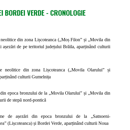
EI BORDEI VERDE -
CRONOLOGI
E
e neolitice din zona Lișcoteanca („Moș Filon” și „Movila din
 așezări de pe teritoriul județului Brăila, aparținând culturii
ile neolitice din zona Lișcoteanca („Movila Olarului” și
parținând culturii Gumelnița
e din epoca bronzului de la „Movila Olarului” și „Movila din
urii de stepă nord-pontică
rme de așezări din epoca bronzului de la „Satnoeni-
ea” (Lișcoteanca) și Bordei Verde, aparținând culturii Noua