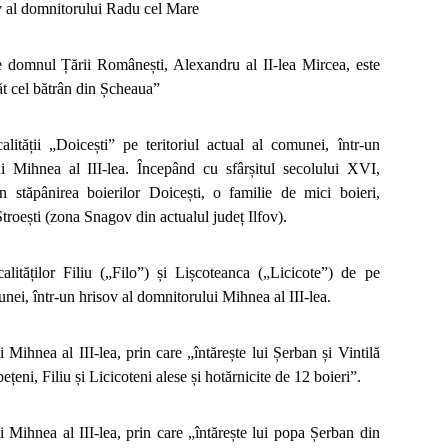
ov al domnitorului Radu cel Mare
e domnul Țării Românești, Alexandru al II-lea Mircea, este
t cel bătrân din Șcheaua”
lității „Doicești” pe teritoriul actual al comunei, într-un
i Mihnea al III-lea. Începând cu sfârșitul secolului XVI,
n stăpânirea boierilor Doicești, o familie de mici boieri,
troești (zona Snagov din actualul județ Ilfov).
lităților Filiu („Filo”) și Lișcoteanca („Licicote”) de pe
munei, într-un hrisov al domnitorului Mihnea al III-lea.
 Mihnea al III-lea, prin care „întărește lui Șerban și Vintilă
ețeni, Filiu și Licicoteni alese și hotărnicite de 12 boieri”.
 Mihnea al III-lea, prin care „întărește lui popa Șerban din