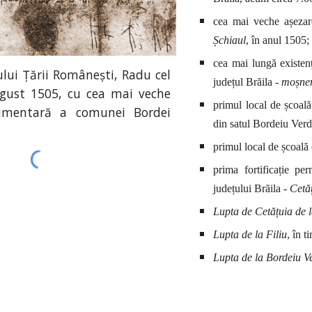
cea mai veche așezare
Șchiaul
, în anul 1505;
cea mai lungă existenț
lui Țării Românești, Radu cel
județul Brăila -
moșneni
gust 1505, cu cea mai veche
primul local de școală
umentară a comunei Bordei
din satul Bordeiu Verd
primul local de școală 
prima fortificație pe
județului Brăila -
Cetă
Lupta de
Cetățuia de 
Lupta de la Filiu
, în 
Lupta de la Bordeiu V