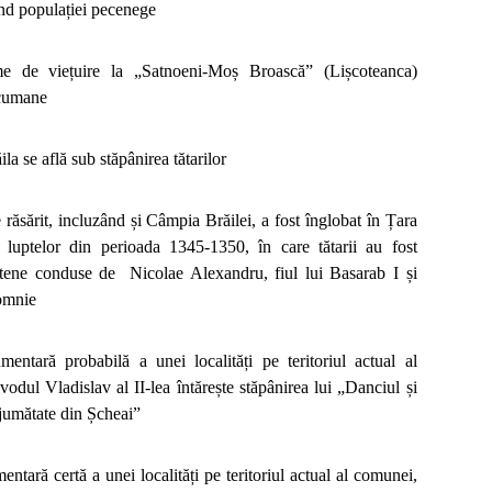
ând populației pecenege
me de viețuire la „Satnoeni-Moș Broască” (Lișcoteanca)
 cumane
ila se află sub stăpânirea tătarilor
 răsărit, incluzând și Câmpia Brăilei, a fost înglobat în Țara
uptelor din perioada 1345-1350, în care tătarii au fost
ntene conduse de Nicolae Alexandru, fiul lui Basarab I și
domnie
ntară probabilă a unei localități pe teritoriul actual al
odul Vladislav al II-lea întărește stăpânirea lui „Danciul și
 jumătate din Șcheai”
tară certă a unei localități pe teritoriul actual al comunei,